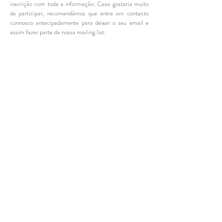
inscrição com toda a informação. Caso gostaria muito
de participar, recomendámos que entre em contacto
connosco antecipadamente para deixar o seu email e
assim fazer parte da nossa mailing list.