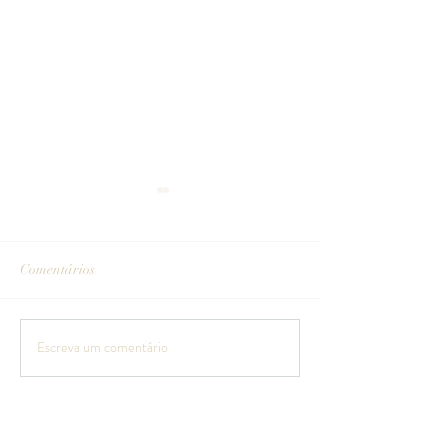
Comentários
Rodrigo 9 meses
Gabriela 9 meses
Escreva um comentário